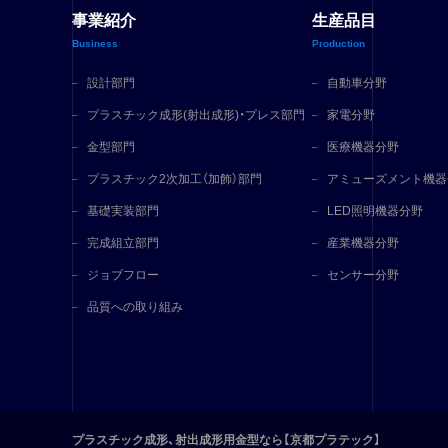
事業紹介
生産品目
Business
Production
設計部門
自動車分野
プラスチック成形
(射出成形)・プレス部門
家電分野
金型部門
医療機器分野
プラスチック2次加工
（加飾）部門
アミューズメント機器
基礎実装部門
LED照明機器分野
完成組立部門
産業機器分野
ジョブフロー
センサー分野
品質への取り組み
プラスチック成形、射出成形用金型なら【京都プラテック】