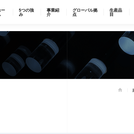
ホー
5つの強
事業紹
グローバル拠
生産品
ム
み
介
点
目